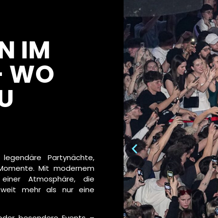
N IM
– WO
ZU
legendäre Partynächte,
e Momente. Mit modernem
d einer Atmosphäre, die
 weit mehr als nur eine
 oder besondere Events –