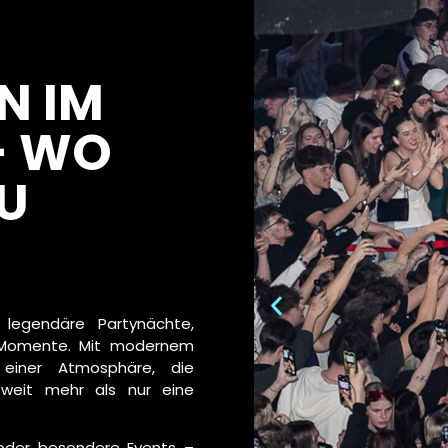
N IM
– WO
ZU
legendäre Partynächte,
e Momente. Mit modernem
d einer Atmosphäre, die
 weit mehr als nur eine
 oder besondere Events –