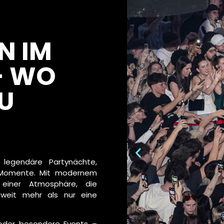
N IM
– WO
ZU
legendäre Partynächte,
e Momente. Mit modernem
d einer Atmosphäre, die
 weit mehr als nur eine
 oder besondere Events –